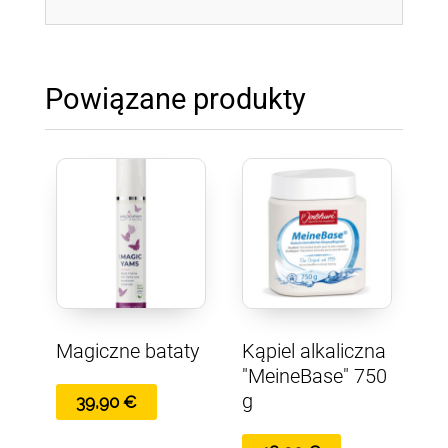
Powiązane produkty
Magiczne bataty
Kąpiel alkaliczna
"MeineBase" 750
g
39,90
€