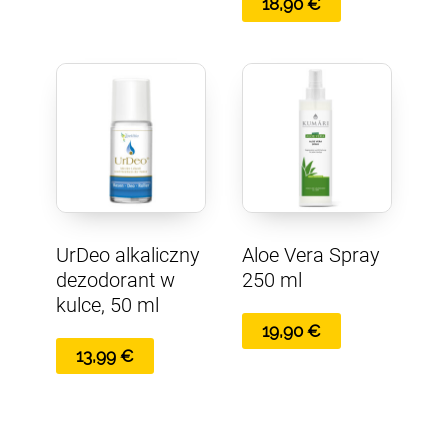
18,90
€
UrDeo alkaliczny
Aloe Vera Spray
dezodorant w
250 ml
kulce, 50 ml
19,90
€
13,99
€