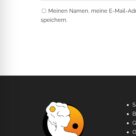
Meinen Namen, meine E-Mail-Adr
speichern.
S
B
G
O