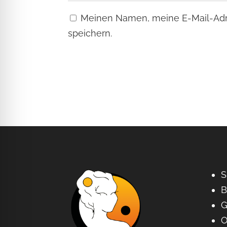
Meinen Namen, meine E-Mail-Adr
speichern.
S
B
G
O