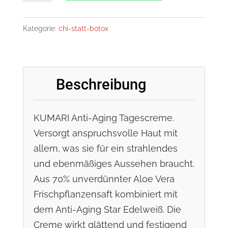
Repair
Day
Kategorie:
chi-statt-botox
Cream
(Aloe
Vera
Beschreibung
+
Edelweiß),
KUMARI Anti-Aging Tagescreme.
50
Versorgt anspruchsvolle Haut mit
ml
allem, was sie für ein strahlendes
Menge
und ebenmäßiges Aussehen braucht.
Aus 70% unverdünnter Aloe Vera
Frischpflanzensaft kombiniert mit
dem Anti-Aging Star Edelweiß. Die
Creme wirkt glättend und festigend