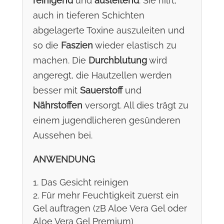
reinigend
und
ausleitend
. Sie hilft,
auch in tieferen Schichten
abgelagerte Toxine auszuleiten und
so die
Faszien
wieder elastisch zu
machen. Die
Durchblutung
wird
angeregt, die Hautzellen werden
besser mit
Sauerstoff
und
Nährstoffen
versorgt. All dies trägt zu
einem jugendlicheren gesünderen
Aussehen bei.
ANWENDUNG
Das Gesicht reinigen
Für mehr Feuchtigkeit zuerst ein
Gel auftragen (zB
Aloe Vera Gel
oder
Aloe Vera Gel Premium
)