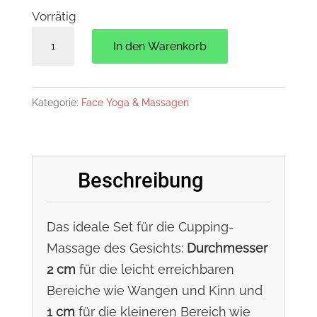
Vorrätig
Schröpfgläser
In den Warenkorb
2er
Set
Menge
Kategorie:
Face Yoga & Massagen
Beschreibung
Das ideale Set für die Cupping-
Massage des Gesichts:
Durchmesser
2 cm
für die leicht erreichbaren
Bereiche wie Wangen und Kinn und
1 cm
für die kleineren Bereich wie