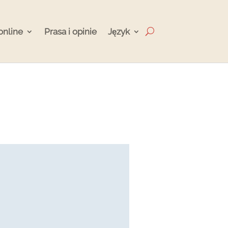
online
Prasa i opinie
Język