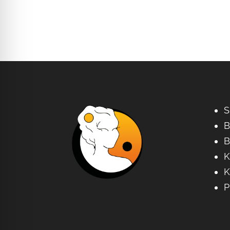
S
B
B
K
K
P