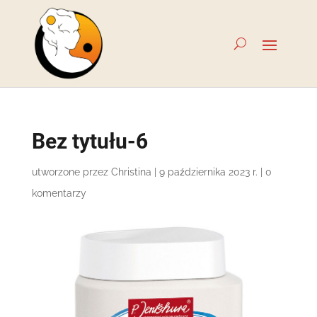
Bez tytułu-6
utworzone przez
Christina
|
9 października 2023 r.
|
0
komentarzy