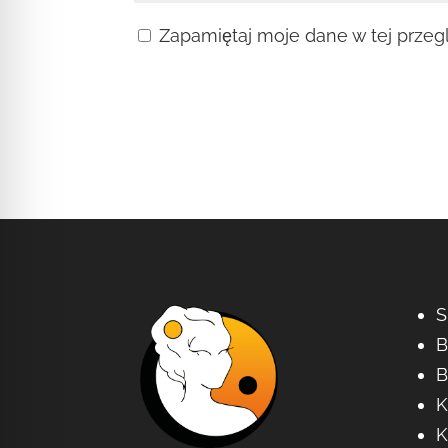
Zapamiętaj moje dane w tej przeg
S
B
B
K
K