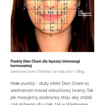
Punkty Dien Cham dla lepszej równowagi
hormonalnej
utworzone przez
Christina
|
23 maja 2017 r.
|
Blog
Małe punkty - duży efekt Dien Cham to
wietnamski masaż odruchowy twarzy. Tak
jak masujemy podeszwy stóp, aby zrobić
coś dobrego dla ciała, tak w Wietnamie