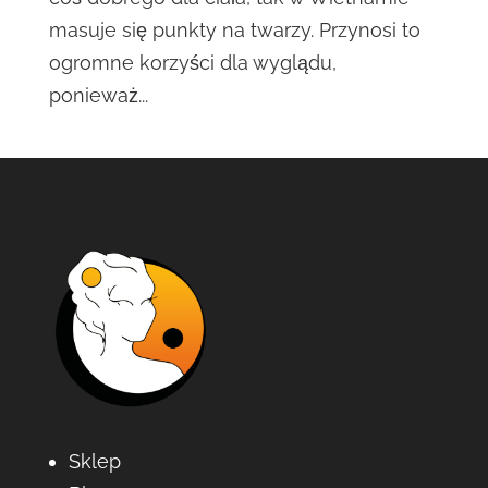
masuje się punkty na twarzy. Przynosi to
ogromne korzyści dla wyglądu,
ponieważ...
Sklep