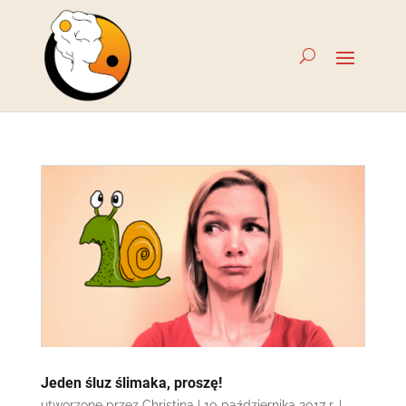
Jeden śluz ślimaka, proszę!
utworzone przez
Christina
|
10 października 2017 r.
|