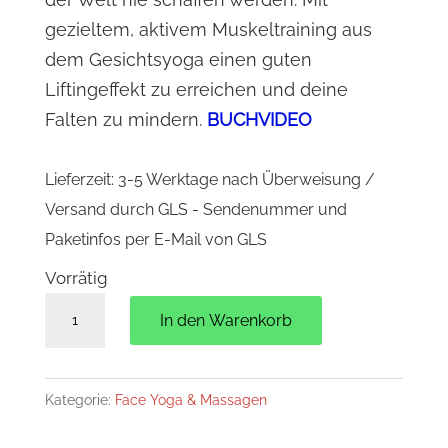
gezieltem, aktivem Muskeltraining aus
dem Gesichtsyoga einen guten
Liftingeffekt zu erreichen und deine
Falten zu mindern.
BUCHVIDEO
Lieferzeit:
3-5 Werktage nach Überweisung /
Versand durch GLS - Sendenummer und
Paketinfos per E-Mail von GLS
Vorrätig
Natürliches
In den Warenkorb
Facelifting
(Buch)
Menge
Kategorie:
Face Yoga & Massagen