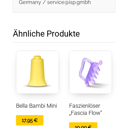
Germany / service@isp.gmbh
Ähnliche Produkte
Bella Bambi Mini
Faszienlöser
„Fascia Flow“
17,95
€
19,90
€