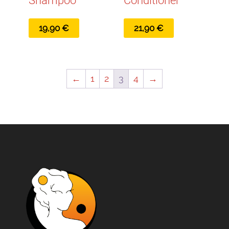
Shampoo
Conditioner
19,90
€
21,90
€
←
1
2
3
4
→