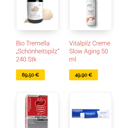
Bio Tremella
Vitalpilz Creme
„Schönheitspilz“
Slow Aging 50
240 Stk
ml
89,50
€
49,90
€