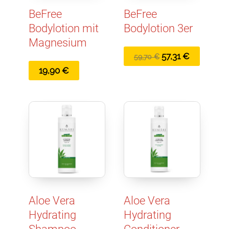
BeFree
BeFree
Bodylotion mit
Bodylotion 3er
Magnesium
Ursprünglicher
Aktueller
57,31
€
59,70
€
Preis
Preis
19,90
€
war:
ist:
59,70 €
57,31 €.
Aloe Vera
Aloe Vera
Hydrating
Hydrating