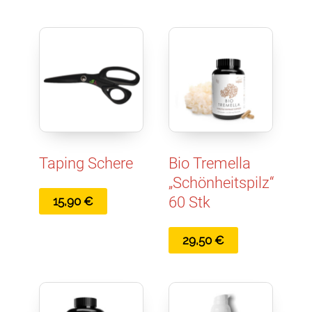
Taping Schere
Bio Tremella
„Schönheitspilz“
60 Stk
15,90
€
29,50
€