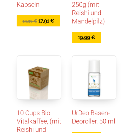
Kapseln
250g (mit
Reishi und
Ursprünglicher
Aktueller
Mandelpilz)
17,91
€
19,90
€
Preis
Preis
war:
ist:
19,99
€
19,90 €
17,91 €.
10 Cups Bio
UrDeo Basen-
Vitalkaffee, (mit
Deoroller, 50 ml
Reishi und