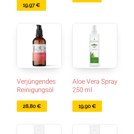
19,97
€
Verjüngendes
Aloe Vera Spray
Reinigungsöl
250 ml
28,80
€
19,90
€