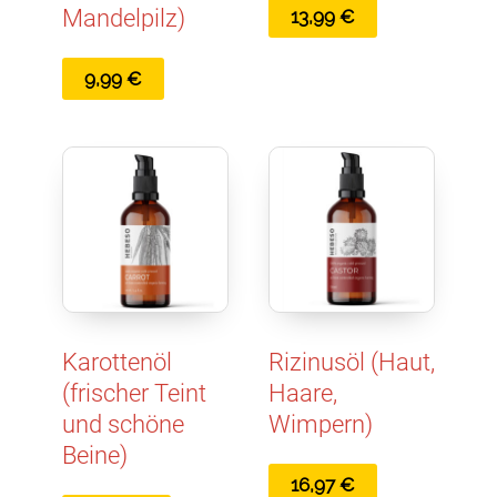
Mandelpilz)
13,99
€
9,99
€
Karottenöl
Rizinusöl (Haut,
(frischer Teint
Haare,
und schöne
Wimpern)
Beine)
16,97
€