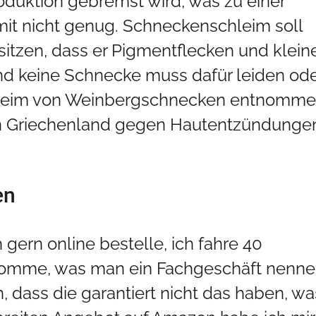
duktion gebremst wird, was zu einer
amit nicht genug. Schneckenschleim soll
sitzen, dass er Pigmentflecken und klein
nd keine Schnecke muss dafür leiden od
chleim von Weinbergschnecken entnomme
en Griechenland gegen Hautentzündunge
en
h gern online bestelle, ich fahre 40
s komme, was man ein Fachgeschäft nenn
 dass die garantiert nicht das haben, wa