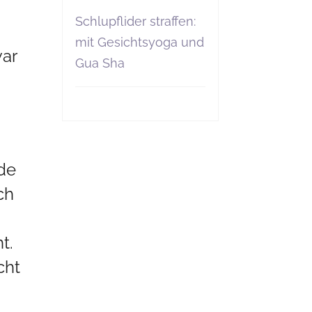
n
Schlupflider straffen:
mit Gesichtsyoga und
war
Gua Sha
de
ch
t.
cht