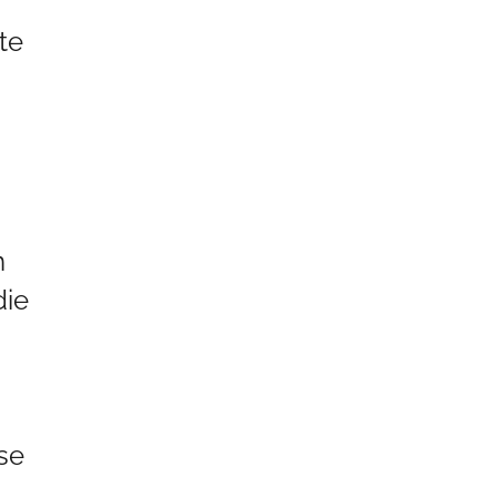
te
m
die
se