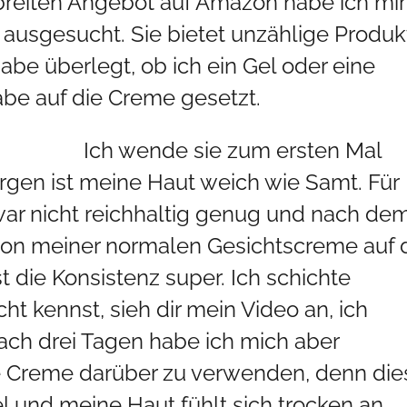
breiten Angebot auf Amazon habe ich mir
 ausgesucht. Sie bietet unzählige Produk
be überlegt, ob ich ein Gel oder eine
abe auf die Creme gesetzt.
Ich wende sie zum ersten Mal
gen ist meine Haut weich wie Samt. Für
zwar nicht reichhaltig genug und nach de
von meiner normalen Gesichtscreme auf 
 die Konsistenz super. Ich schichte
cht kennst, sieh dir mein
Video
an, ich
Nach drei Tagen habe ich mich aber
e Creme darüber zu verwenden, denn die
el und meine Haut fühlt sich trocken an,