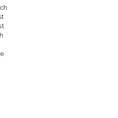
ach
st
st
ch
de