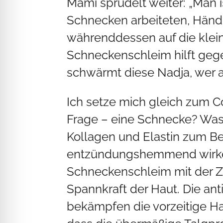
Mami sprudelt weiter: „Man 
Schnecken arbeiteten, Hände 
währenddessen auf die klein
Schneckenschleim hilft gege
schwärmt diese Nadja, wer a
Ich setze mich gleich zum Co
Frage – eine Schnecke? Was h
Kollagen und Elastin zum B
entzündungshemmend wirkend
Schneckenschleim mit der Zei
Spannkraft der Haut. Die an
bekämpfen die vorzeitige Ha