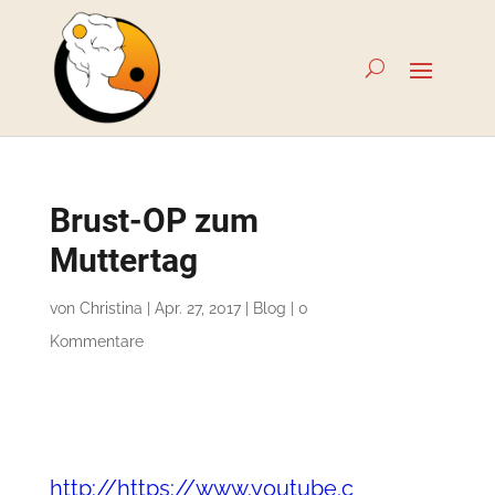
Brust-OP zum
Muttertag
von
Christina
|
Apr. 27, 2017
|
Blog
|
0
Kommentare
http://https://www.youtube.c