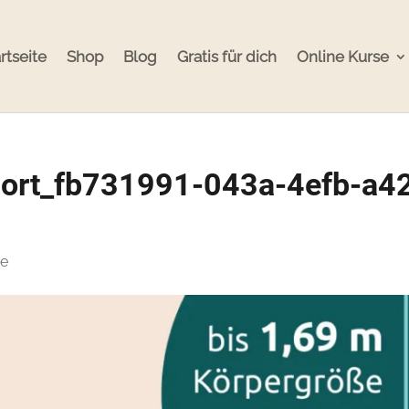
rtseite
Shop
Blog
Gratis für dich
Online Kurse
short_fb731991-043a-4efb-a4
re