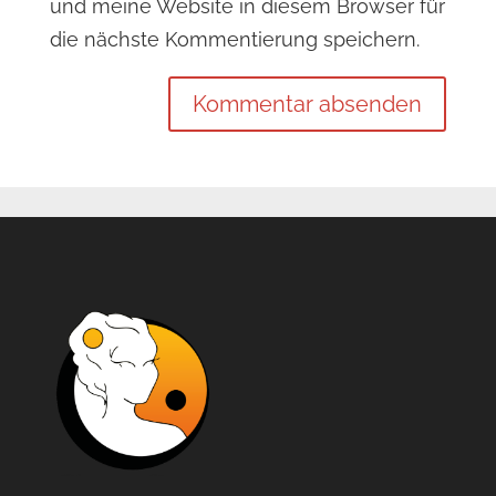
und meine Website in diesem Browser für
die nächste Kommentierung speichern.