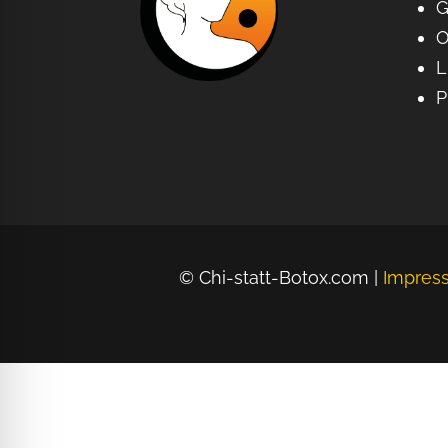
G
O
L
P
© Chi-statt-Botox.com |
Impres