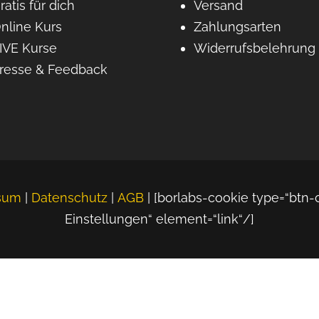
ratis für dich
Versand
nline Kurs
Zahlungsarten
IVE Kurse
Widerrufsbelehrung
resse & Feedback
sum
|
Datenschutz
|
AGB
| [borlabs-cookie type=“btn-
Einstellungen“ element=“link“/]