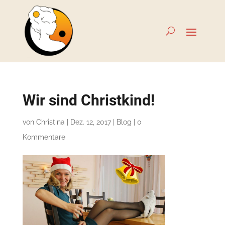
Wir sind Christkind!
von
Christina
|
Dez. 12, 2017
|
Blog
|
0
Kommentare