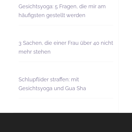
Gesichtsyoga: 5 Fragen, die mir am
häufigsten gestellt werden
3 Sachen, die einer Frau über 40 nicht
mehr stehen
Schlupflider straffen: mit
Gesichtsyoga und Gua Sha